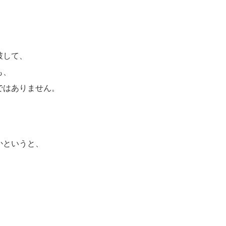
破して、
も、
ではありません。
かというと、
。