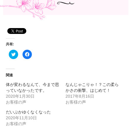
共有:
ク
F
リ
a
ッ
c
ク
e
し
b
て
o
T
o
関連
w
k
i
で
体が変わるなんて、今まで思
なんじゃこりゃ！？この柔ら
t
共
t
有
っていなかったです。
かさの衝撃、はじめて！
e
す
r
る
2020年1月30日
2017年8月16日
で
に
お客様の声
お客様の声
共
は
有
ク
(
リ
だいぶかゆくなくなった
新
ッ
し
ク
2020年11月10日
い
し
ウ
て
お客様の声
ィ
く
ン
だ