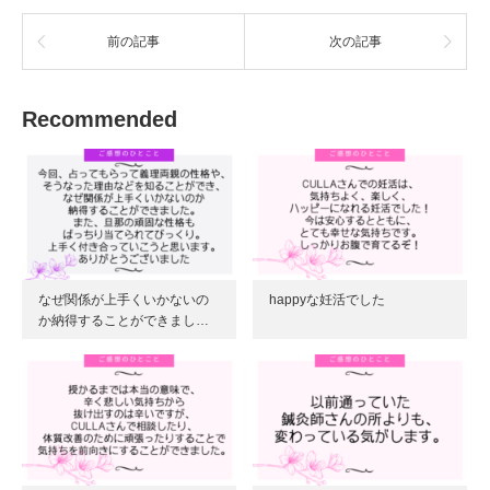
ド
さ
ウ
い
で
(
前の記事
次の記事
開
新
き
し
ま
い
す
ウ
)
ィ
Recommended
ン
ド
ウ
で
開
き
ま
す
)
なぜ関係が上手くいかないの
happyな妊活でした
か納得することができまし…