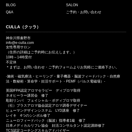
BLOG
SALON
Q&A
ご予約・お問い合わせ
CULLA（クッラ）
神奈川県秦野市
info@e-culla.com
女性専用サロン
（住所の詳細はご予約時にお伝えします。）
10時～14時受付
不定休
＊まずは、お問い合わせ・ご予約フォームよりお気軽にご連絡下さい。
-施術・磁気療法・ヒーリング・量子機器・脳波フィードバック・自然療
法・数秘術・算命学・妊活サポート・PEMF（パルス電磁場）-
英国IFPA認定アロマセラピー ディプロマ取得
ネオヒーラー講習会 修了
彫刻リンパ フェイシャル・ボディプロマ取得
（社）プラスアロマ協会認定アロマ調香デザイナー
ヒューマンデザインシステム LYD講座 修了
レイキ 4つのシンボル修了
ニューロフィードバック（脳波）指導者1級 修了
日本メディカルリフレ協会 妊活コンサルタント認定講師修了
TCS認定コーチングスキルアドバイザー