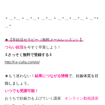
＊ … * … ＊ … * …＊ … * … ＊ … * …＊ … * … ＊ … *＊
… *
★【卒妊活セラピー（無料メールレッスン）】
つらい妊活
を今すぐ卒業しよう！
⇩さっそく無料で登録する⇩
http://l.e-culla.com/oi/
★もう迷わない！
結果につながる情報
で、妊娠体質を目
指しましょう。
いつでも受講可能！
おうちで妊娠力を上げていく講座
オンライン動画講座