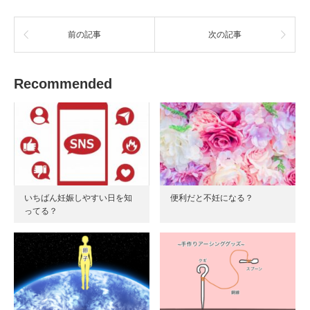
ン
だ
ド
さ
ウ
い
で
(
前の記事
次の記事
開
新
き
し
ま
い
す
ウ
)
ィ
Recommended
ン
ド
ウ
で
開
き
ま
す
)
いちばん妊娠しやすい日を知
便利だと不妊になる？
ってる？