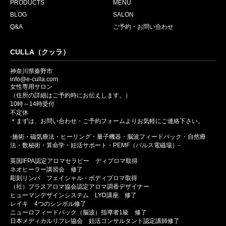
PRODUCTS
MENU
BLOG
SALON
Q&A
ご予約・お問い合わせ
CULLA（クッラ）
神奈川県秦野市
info@e-culla.com
女性専用サロン
（住所の詳細はご予約時にお伝えします。）
10時～14時受付
不定休
＊まずは、お問い合わせ・ご予約フォームよりお気軽にご連絡下さい。
-施術・磁気療法・ヒーリング・量子機器・脳波フィードバック・自然療
法・数秘術・算命学・妊活サポート・PEMF（パルス電磁場）-
英国IFPA認定アロマセラピー ディプロマ取得
ネオヒーラー講習会 修了
彫刻リンパ フェイシャル・ボディプロマ取得
（社）プラスアロマ協会認定アロマ調香デザイナー
ヒューマンデザインシステム LYD講座 修了
レイキ 4つのシンボル修了
ニューロフィードバック（脳波）指導者1級 修了
日本メディカルリフレ協会 妊活コンサルタント認定講師修了