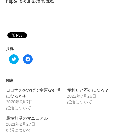
http://l.e-culla.com/pbc/
共有:
ク
F
リ
a
ッ
c
ク
e
し
b
て
o
T
o
関連
w
k
i
で
コロナのおかげで幸運な妊活
便利だと不妊になる？
t
共
t
有
になるかも
2022年7月26日
e
す
r
る
2020年6月7日
妊活について
で
に
妊活について
共
は
有
ク
(
リ
最短妊活のマニュアル
新
ッ
し
ク
2021年2月27日
い
し
ウ
て
妊活について
ィ
く