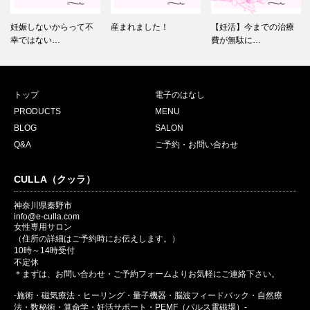
妊娠しないからって不
産まれました！
【妊活】今までの治療
幸ではない…
費が無駄に…
トップ
電子のはなし
PRODUCTS
MENU
BLOG
SALON
Q&A
ご予約・お問い合わせ
CULLA（クッラ）
神奈川県秦野市
info@e-culla.com
女性専用サロン
（住所の詳細はご予約時にお伝えします。）
10時～14時受付
不定休
＊まずは、お問い合わせ・ご予約フォームよりお気軽にご連絡下さい。
-施術・磁気療法・ヒーリング・量子機器・脳波フィードバック・自然療
法・数秘術・算命学・妊活サポート・PEMF（パルス電磁場）-