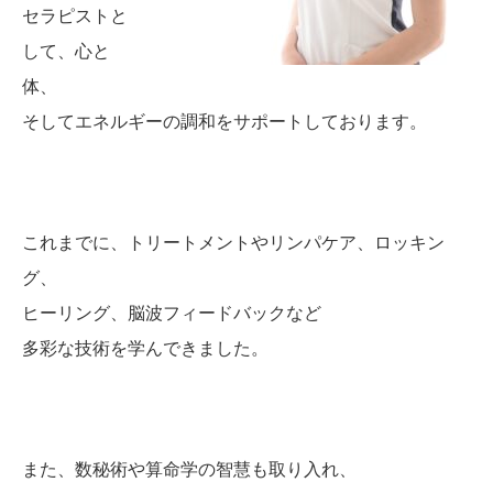
セラピスト
と
して、
心
と
体、
そして
エネルギー
の
調和
を
サポート
し
て
おり
ます。
これまでに、
トリートメント
や
リンパ
ケア、
ロッキン
グ、
ヒーリング、
脳波
フィードバック
など
多彩
な
技術
を
学
ん
でき
ま
した。
また、
数
秘術
や
算命
学
の
智慧
も
取り入れ、