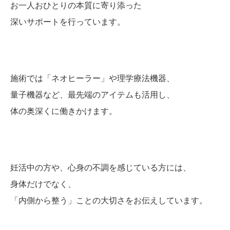
お
一人
お
ひとり
の
本質
に
寄り
添
っ
た
深い
サポート
を
行
って
い
ます。
施術
では「
ネオヒーラー」
や
理学
療法
機器、
量子
機器
など、
最先端
の
アイテム
も
活用
し、
体
の
奥
深
く
に
働きかけ
ます。
妊
活
中
の
方
や、
心身
の
不調
を
感じ
て
いる
方
に
は、
身体
だけ
で
なく、
「
内側
から
整う」
こと
の
大切
さ
を
お伝え
し
てい
ます。