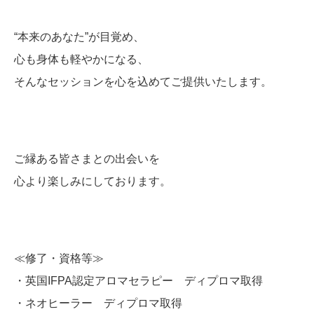
“
本来
の
あなた”
が
目覚め、
心
も
身体
も
軽やか
に
なる、
そんな
セッション
を
心
を
込
め
て
ご
提供
い
た
し
ます。
ご
縁
ある
皆さま
と
の
出会い
を
心
より
楽しみ
にし
て
おり
ます。
≪修了・資格等≫
・英国IFPA認定アロマセラピー ディプロマ取得
・ネオヒーラー ディプロマ取得