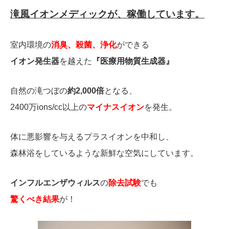
滝風イオンメディックが、稼働しています。
室内環境の
消臭、殺菌、浄化
ができる
イオン発生器
を越えた
『医療用物質生成器』
自然の滝つぼの
約2,000倍
となる、
2400万ions/cc以上の
マイナスイオン
を発生。
体に悪影響を与えるプラスイオンを中和し、
森林浴をしているような新鮮な空気にしています。
インフルエンザウィルス
の
除去試験
でも
驚くべき結果
が！