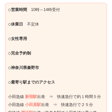
◇
営業時間
10時～14時受付
◇
休業日
不定休
◇
女性専用
◇
完全予約制
◇
神奈川県秦野市
◇
最寄り駅までのアクセス
小田急線
新宿駅
出発 ⇒ 快速急行で約１時間５分
小田急線
小田原駅
出発 ⇒ 快速急行で２５分