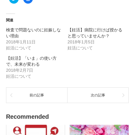
リ
a
ッ
c
ク
e
し
b
て
o
T
o
関連
w
k
i
で
検査で問題ないのに妊娠しな
【妊活】病院に行けば授かる
t
共
t
有
い理由
と思っていませんか？
e
す
r
る
2018年1月11日
2018年1月5日
で
に
妊活について
妊活について
共
は
有
ク
(
リ
【妊活】「いま」の使い方
新
ッ
し
ク
で、未来が変わる
い
し
ウ
て
2018年2月7日
ィ
く
妊活について
ン
だ
ド
さ
ウ
い
で
(
開
新
き
し
前の記事
次の記事
ま
い
す
ウ
)
ィ
ン
ド
Recommended
ウ
で
開
き
ま