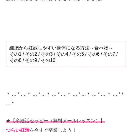
細胞から妊娠しやすい身体になる方法～食べ物～
その1 / その2 / その3 / その4 / その5 / その6 / その7 /
その8 / その9 / その10
＊ … * … ＊ … * …＊ … * … ＊ … * …＊ … * … ＊ … *＊
… *
★【卒妊活セラピー（無料メールレッスン）】
つらい妊活
を今すぐ卒業しよう！