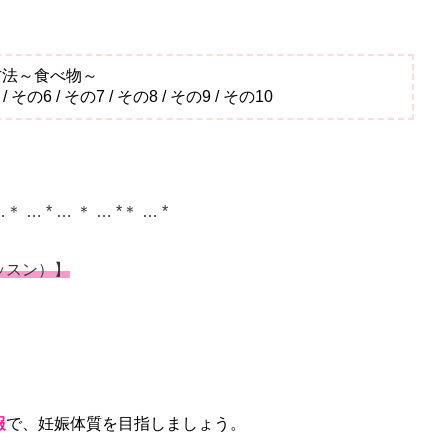
方法～食べ物～
 / その6 / その7 / その8 / その9 / その10
…＊ … * … ＊ … *＊ … *
ッスン）】
報
で、妊娠体質を目指しましょう。