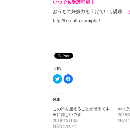
いつでも受講可能！
おうちで妊娠力を上げていく講座
http://l.e-culla.com/pbc/
共有:
ク
F
リ
a
ッ
c
ク
e
し
b
て
o
T
o
関連
w
k
i
で
この日を迎えることが出来て本
○○の
t
共
t
有
当に嬉しいです
2018
e
す
r
る
2019年2月3日
妊活
で
に
妊活について
共
は