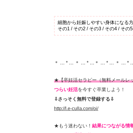
細胞から妊娠しやすい身体になる
その1 / その2 / その3 / その4 / その5
＊ … * … ＊ … * …＊ … * … ＊ … * 
★【卒妊活セラピー（無料メールレ
つらい妊活
を今すぐ卒業しよう！
⇩さっそく無料で登録する⇩
http://l.e-culla.com/oi/
★もう迷わない！
結果につながる情