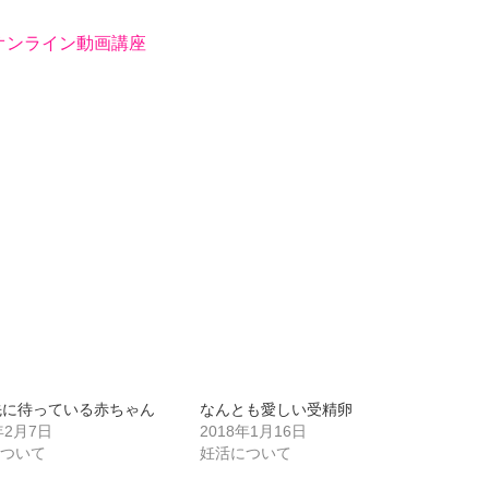
オンライン動画講座
先に待っている赤ちゃん
なんとも愛しい受精卵
年2月7日
2018年1月16日
について
妊活について