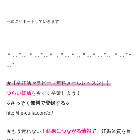
一緒にサポートしていきます！
＊ … * … ＊ … * …＊ … * … ＊ … * …＊ … * … ＊ … *＊
… *
★【卒妊活セラピー（無料メールレッスン）】
つらい妊活
を今すぐ卒業しよう！
⇩さっそく無料で登録する⇩
http://l.e-culla.com/oi/
★もう迷わない！
結果につながる情報
で、妊娠体質を目