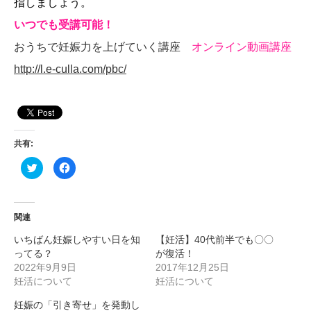
指しましょう。
いつでも受講可能！
おうちで妊娠力を上げていく講座
オンライン動画講座
http://l.e-culla.com/pbc/
共有:
ク
F
リ
a
ッ
c
ク
e
し
b
て
o
T
o
関連
w
k
i
で
いちばん妊娠しやすい日を知
【妊活】40代前半でも〇〇
t
共
t
有
ってる？
が復活！
e
す
r
る
2022年9月9日
2017年12月25日
で
に
妊活について
妊活について
共
は
有
ク
(
リ
妊娠の「引き寄せ」を発動し
新
ッ