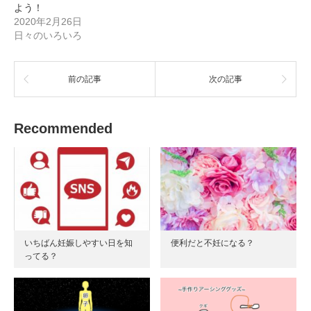
し
ク
よう！
い
し
ウ
て
2020年2月26日
ィ
く
日々のいろいろ
ン
だ
ド
さ
ウ
い
で
(
開
新
き
し
前の記事
次の記事
ま
い
す
ウ
)
ィ
ン
ド
Recommended
ウ
で
開
き
ま
す
)
いちばん妊娠しやすい日を知
便利だと不妊になる？
ってる？