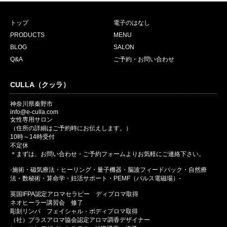
トップ
電子のはなし
PRODUCTS
MENU
BLOG
SALON
Q&A
ご予約・お問い合わせ
CULLA（クッラ）
神奈川県秦野市
info@e-culla.com
女性専用サロン
（住所の詳細はご予約時にお伝えします。）
10時～14時受付
不定休
＊まずは、お問い合わせ・ご予約フォームよりお気軽にご連絡下さい。
-施術・磁気療法・ヒーリング・量子機器・脳波フィードバック・自然療
法・数秘術・算命学・妊活サポート・PEMF（パルス電磁場）-
英国IFPA認定アロマセラピー ディプロマ取得
ネオヒーラー講習会 修了
彫刻リンパ フェイシャル・ボディプロマ取得
（社）プラスアロマ協会認定アロマ調香デザイナー